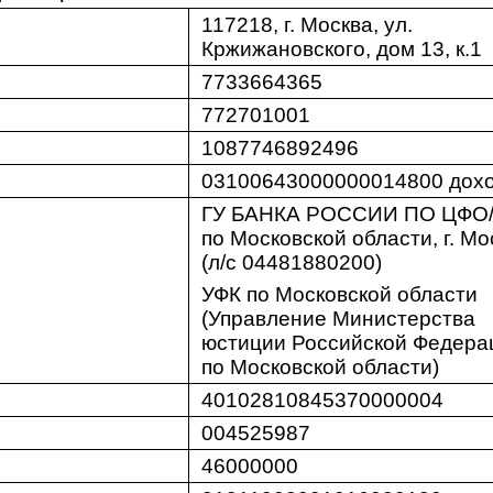
117218, г. Москва, ул.
Кржижановского, дом 13, к.1
7733664365
772701001
1087746892496
03100643000000014800 дох
ГУ БАНКА РОССИИ ПО ЦФО/
по Московской области, г. Мо
(л/с 04481880200)
УФК по Московской области
(Управление Министерства
юстиции Российской Федера
по Московской области)
40102810845370000004
004525987
46000000