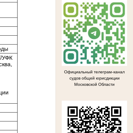
оды
/УФК
сква,
Официальный телеграм-канал
судов общей юрисдикции
Московской Области
ции